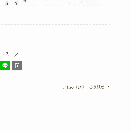
アする
いわみりびえーる表紙絵