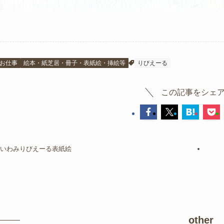
お仕事
絵本・紙芝居・冊子・表紙絵・挿絵等
りびえーる
この記事をシェ
いわみりびえーる表紙絵
other