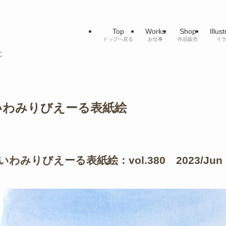
Top
Works
Shop
Illus
トップへ戻る
お仕事
作品販売
イ
こ
いわみりびえーる表紙絵
いわみりびえーる表紙絵：vol.380 2023/Jun