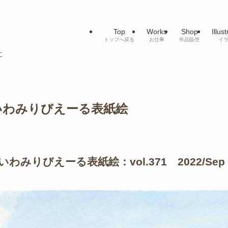
Top
Works
Shop
Illus
トップへ戻る
お仕事
作品販売
イ
こ
いわみりびえーる表紙絵
いわみりびえーる表紙絵：vol.371 2022/Sep