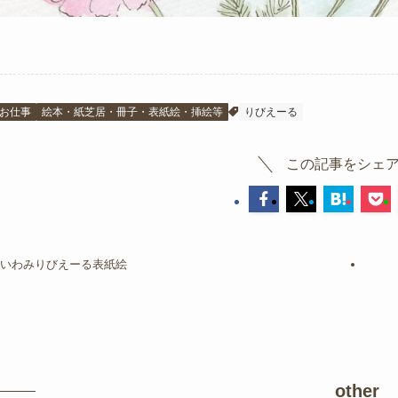
お仕事
絵本・紙芝居・冊子・表紙絵・挿絵等
りびえーる
この記事をシェ
いわみりびえーる表紙絵
other