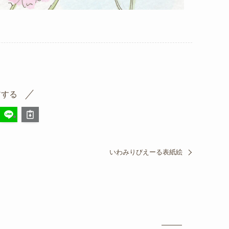
アする
いわみりびえーる表紙絵