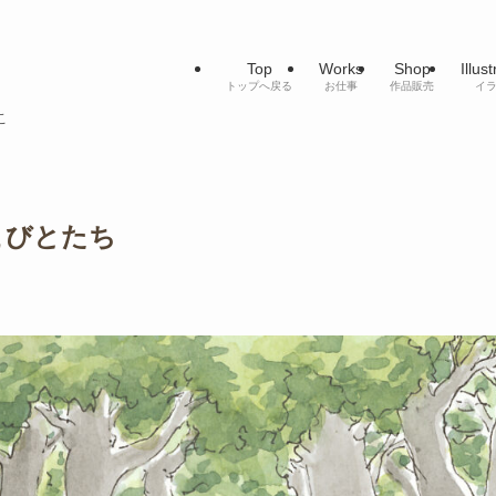
Top
Works
Shop
Illus
トップへ戻る
お仕事
作品販売
イ
こ
こびとたち